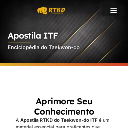
TAEKWON-DO
Apostila ITF
Enciclopédia do Taekwon-do
Aprimore Seu
Conhecimento
A
Apostila RTKD do Taekwon-do ITF
é um
material essencial para praticantes que