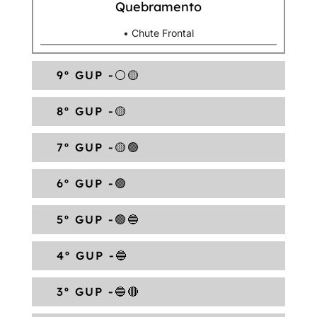
Quebramento
• Chute Frontal
9º GUP -⚪🟡
8º GUP -🟡
7º GUP -🟡🟢
6º GUP -🟢
5º GUP -🟢🔵
4º GUP -🔵
3º GUP -🔵🔴