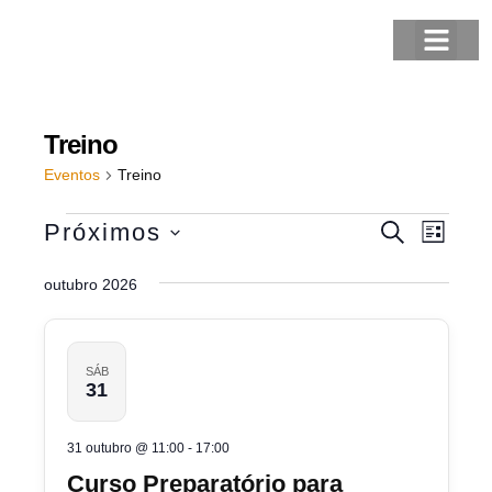
TAEKWON-DO
Treino
Eventos
Treino
Pesquisa
Nave
Próximos
PROCURA
LISTA
e
do
SELECIONE
A
visual
outubro 2026
navegaçã
DATA.
Event
de
visuais
SÁB
de
31
Eventos
31 outubro @ 11:00
-
17:00
Curso Preparatório para