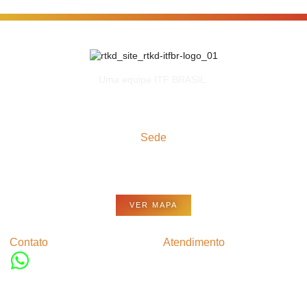
Uma equipe ITF BRASIL.
Sede
Rua Soares da Costa, 144
Tijuca - Rio de Janeiro
RJ, 20551-031
VER MAPA
Contato
Atendimento
SEGUNDA - SEXTA
09:00 - 21:00
WHATSAPP
SÁBADO